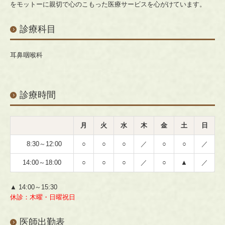
をモットーに親切で心のこもった医療サービスを心がけています。
診療科目
耳鼻咽喉科
診療時間
月
火
水
木
金
土
日
8:30～12:00
○
○
○
／
○
○
／
14:00～18:00
○
○
○
／
○
▲
／
▲ 14:00～15:30
休診：木曜・日曜祝日
医師出勤表