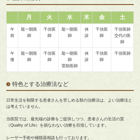
月
火
水
木
金
土
午
龍一朗医
千佳医
龍一朗医
休
千佳医
千佳医師
前
師
師
師
診
師
交代の医
師
午
龍一朗医
千佳医
龍一朗医
休
千佳医
千佳医師
後
師
師
師
診
師
雷助医師
特色とする治療法など
日常生活を制限する患者さんを苦しめる類の治療法は、よい治療法と
は考えていません。
当医院では、最先端の診療をご提供しつつ、患者さんの生活の質
（Quality of Life）を損なわない治療を目指しています。
レーザー手術や補聴器相談も行っております。