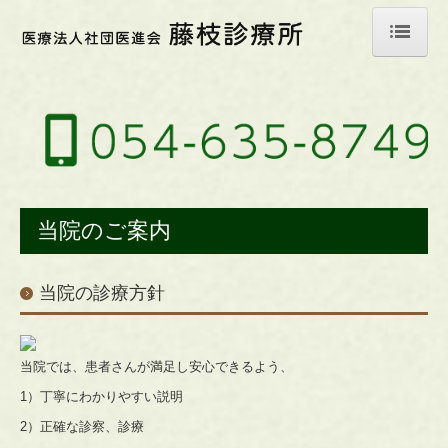
ホーム
お知らせ
医師のご紹介
当院のご案内
当院のご案内
交通案内
リンク集
当院の診療方針
当院では、患者さんが満足し安心できるよう、
1）丁寧にわかりやすい説明
2）正確な診察、診療